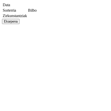
Data
Sorterria
Bilbo
Zirkunstantziak