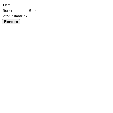
Data
Sorterria
Bilbo
Zirkunstantziak