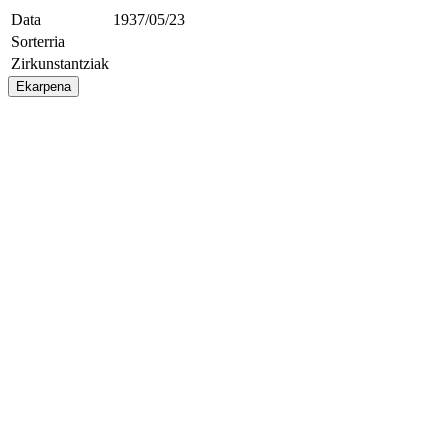
Data
1937/05/23
Sorterria
Zirkunstantziak