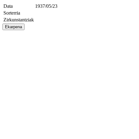
Data
1937/05/23
Sorterria
Zirkunstantziak