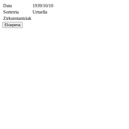
Data
1939/10/10
Sorterria
Urtuella
Zirkunstantziak