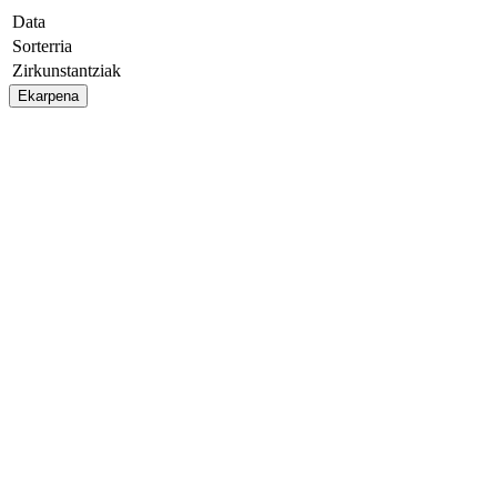
Data
Sorterria
Zirkunstantziak