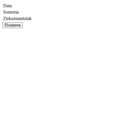
Data
Sorterria
Zirkunstantziak