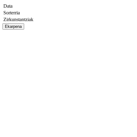
Data
Sorterria
Zirkunstantziak