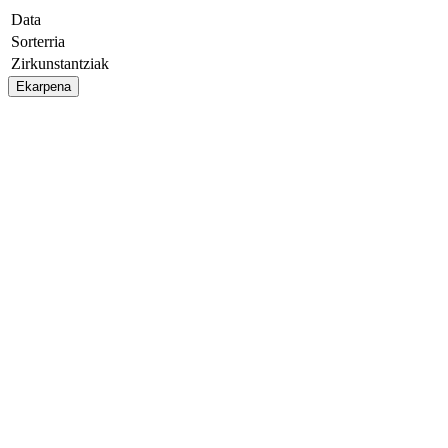
Data
Sorterria
Zirkunstantziak