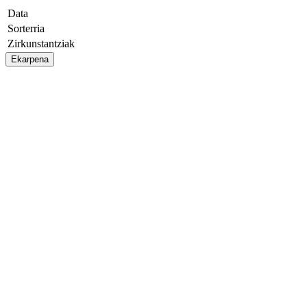
Data
Sorterria
Zirkunstantziak