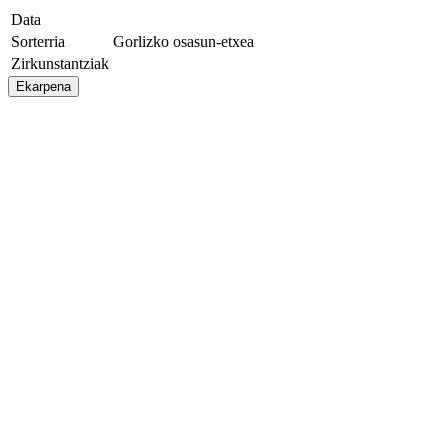
Data
Sorterria
Gorlizko osasun-etxea
Zirkunstantziak