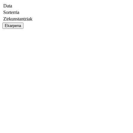
Data
Sorterria
Zirkunstantziak