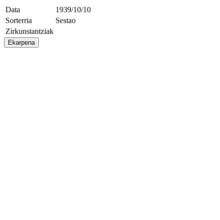
Data
1939/10/10
Sorterria
Sestao
Zirkunstantziak