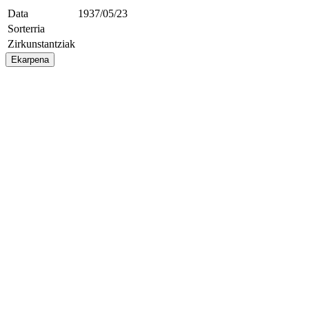
Data
1937/05/23
Sorterria
Zirkunstantziak