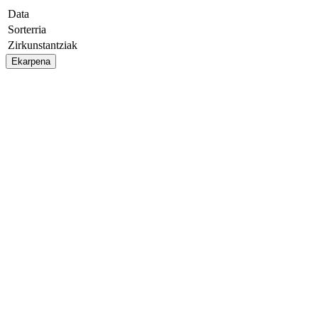
Data
Sorterria
Zirkunstantziak