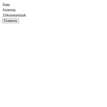
Data
Sorterria
Zirkunstantziak