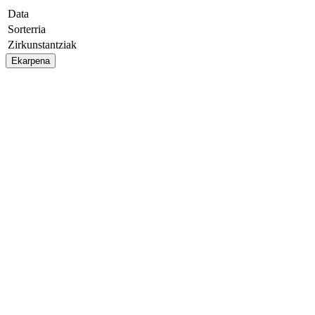
Data
Sorterria
Zirkunstantziak