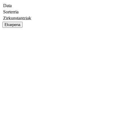
Data
Sorterria
Zirkunstantziak