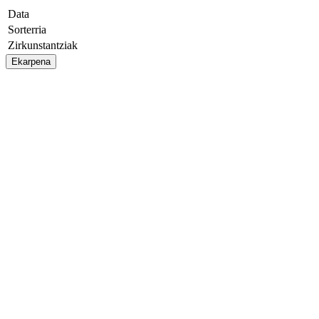
Data
Sorterria
Zirkunstantziak