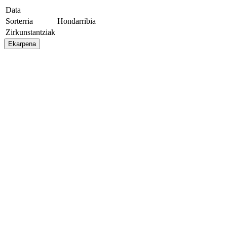
Data
Sorterria
Hondarribia
Zirkunstantziak