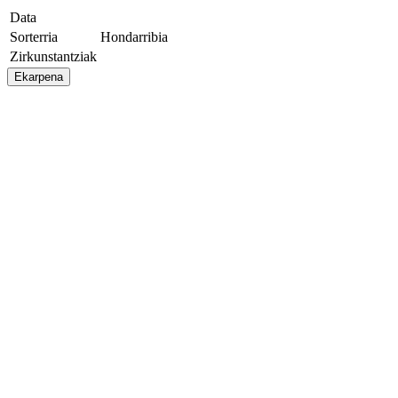
Data
Sorterria
Hondarribia
Zirkunstantziak