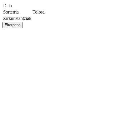
Data
Sorterria
Tolosa
Zirkunstantziak