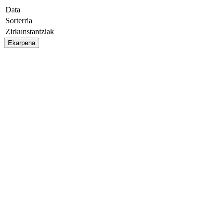
Data
Sorterria
Zirkunstantziak