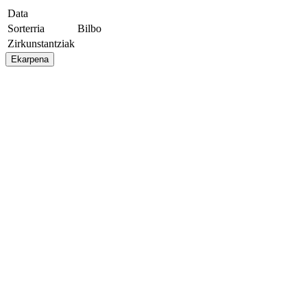
Data
Sorterria
Bilbo
Zirkunstantziak