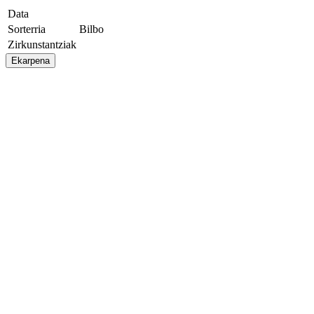
Data
Sorterria
Bilbo
Zirkunstantziak