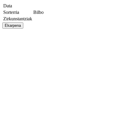
Data
Sorterria
Bilbo
Zirkunstantziak