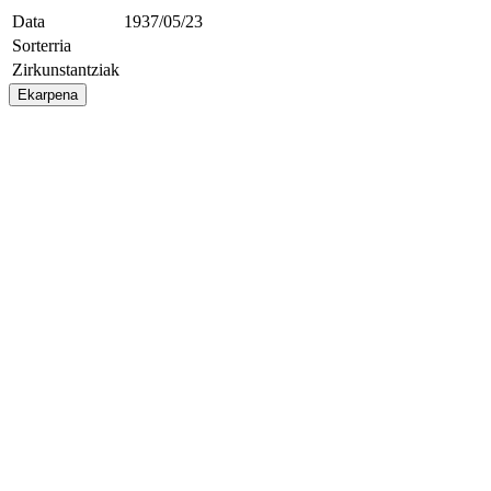
Data
1937/05/23
Sorterria
Zirkunstantziak