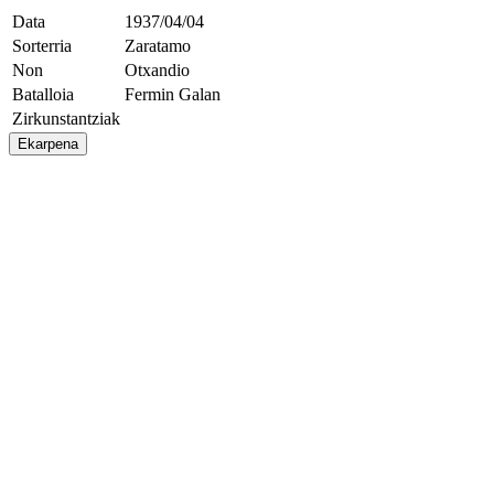
Data
1937/04/04
Sorterria
Zaratamo
Non
Otxandio
Batalloia
Fermin Galan
Zirkunstantziak