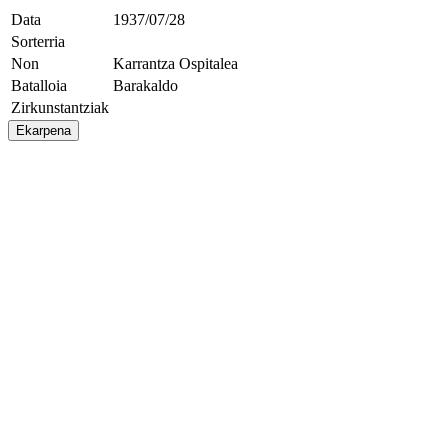
Data
1937/07/28
Sorterria
Non
Karrantza Ospitalea
Batalloia
Barakaldo
Zirkunstantziak