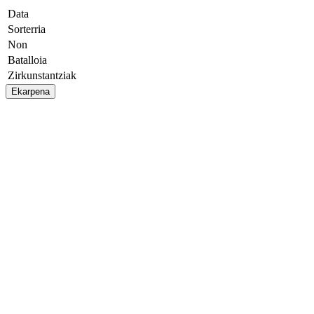
Data
Sorterria
Non
Batalloia
Zirkunstantziak