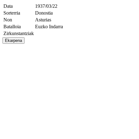
Data
1937/03/22
Sorterria
Donostia
Non
Asturias
Batalloia
Euzko Indarra
Zirkunstantziak