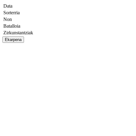
Data
Sorterria
Non
Batalloia
Zirkunstantziak