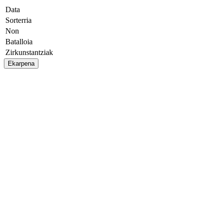
Data
Sorterria
Non
Batalloia
Zirkunstantziak