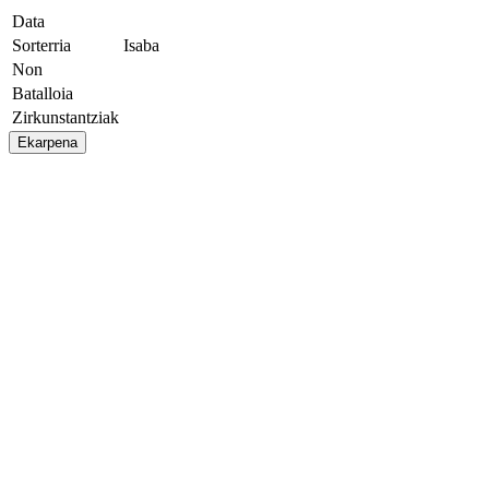
Data
Sorterria
Isaba
Non
Batalloia
Zirkunstantziak