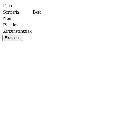
Data
Sorterria
Bera
Non
Batalloia
Zirkunstantziak