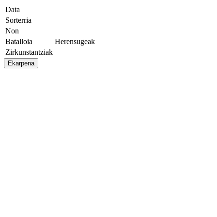
Data
Sorterria
Non
Batalloia
Herensugeak
Zirkunstantziak