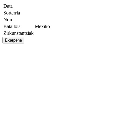
Data
Sorterria
Non
Batalloia
Mexiko
Zirkunstantziak