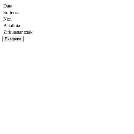
Data
Sorterria
Non
Batalloia
Zirkunstantziak