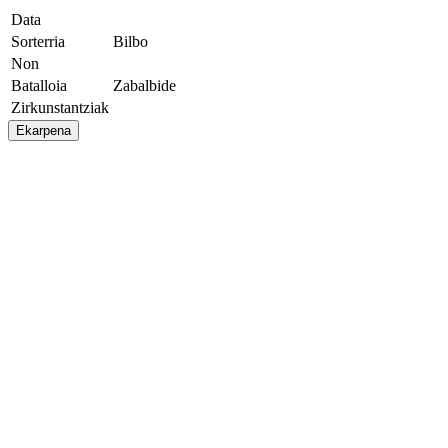
Data
Sorterria
Bilbo
Non
Batalloia
Zabalbide
Zirkunstantziak