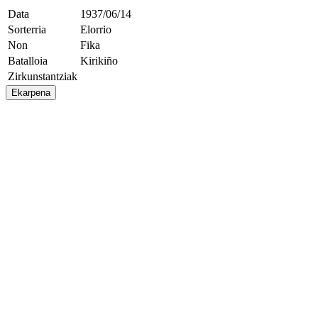
Data
1937/06/14
Sorterria
Elorrio
Non
Fika
Batalloia
Kirikiño
Zirkunstantziak