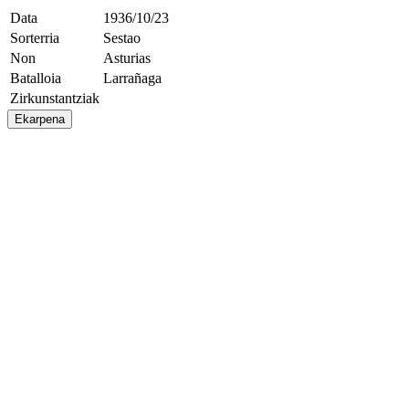
Data
1936/10/23
Sorterria
Sestao
Non
Asturias
Batalloia
Larrañaga
Zirkunstantziak