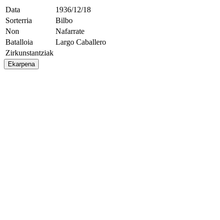
Data
1936/12/18
Sorterria
Bilbo
Non
Nafarrate
Batalloia
Largo Caballero
Zirkunstantziak