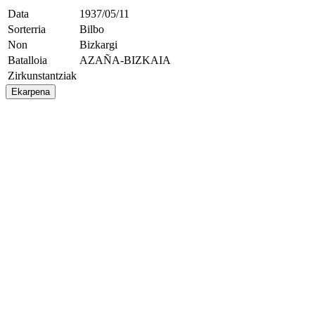
Data
1937/05/11
Sorterria
Bilbo
Non
Bizkargi
Batalloia
AZAÑA-BIZKAIA
Zirkunstantziak