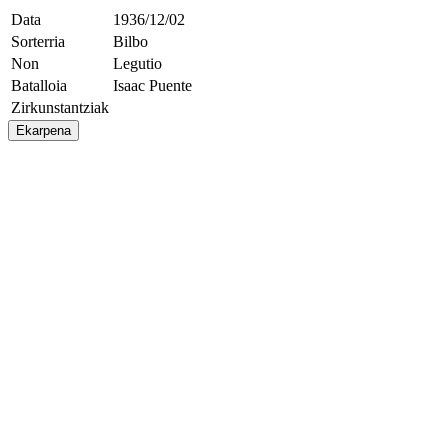
Data
1936/12/02
Sorterria
Bilbo
Non
Legutio
Batalloia
Isaac Puente
Zirkunstantziak