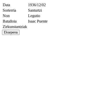
Data
1936/12/02
Sorterria
Santurtzi
Non
Legutio
Batalloia
Isaac Puente
Zirkunstantziak