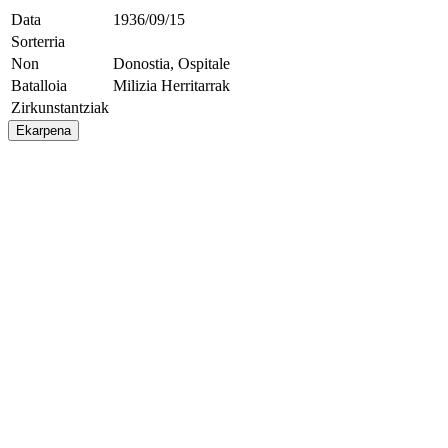
Data
1936/09/15
Sorterria
Non
Donostia, Ospitale
Batalloia
Milizia Herritarrak
Zirkunstantziak