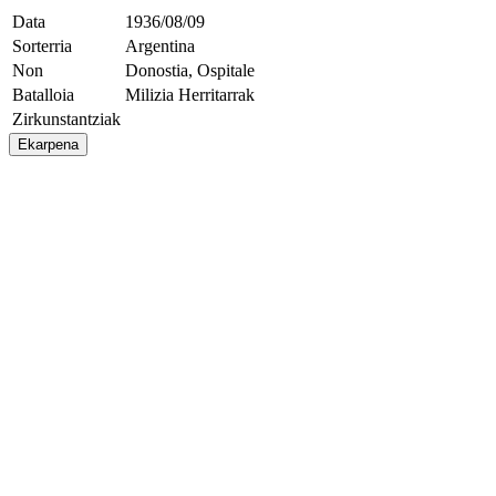
Data
1936/08/09
Sorterria
Argentina
Non
Donostia, Ospitale
Batalloia
Milizia Herritarrak
Zirkunstantziak