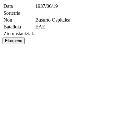
Data
1937/06/19
Sorterria
Non
Basurto Ospitalea
Batalloia
EAE
Zirkunstantziak