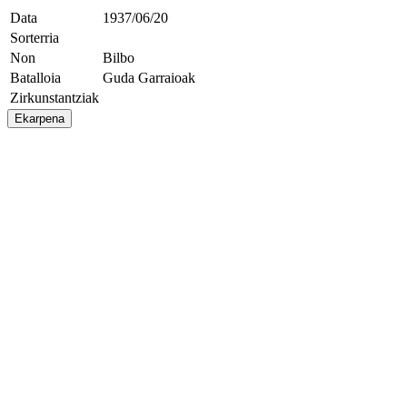
Data
1937/06/20
Sorterria
Non
Bilbo
Batalloia
Guda Garraioak
Zirkunstantziak