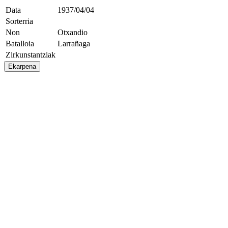
Data
1937/04/04
Sorterria
Non
Otxandio
Batalloia
Larrañaga
Zirkunstantziak